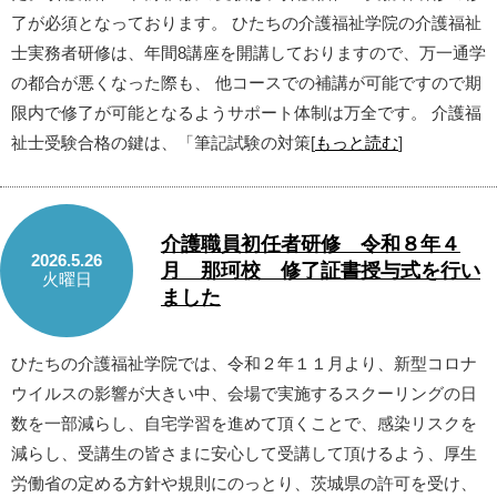
了が必須となっております。 ひたちの介護福祉学院の介護福祉
士実務者研修は、年間8講座を開講しておりますので、万一通学
の都合が悪くなった際も、 他コースでの補講が可能ですので期
限内で修了が可能となるようサポート体制は万全です。 介護福
祉士受験合格の鍵は、「筆記試験の対策[
もっと読む
]
介護職員初任者研修 令和８年４
2026.5.26
月 那珂校 修了証書授与式を行い
火曜日
ました
ひたちの介護福祉学院では、令和２年１１月より、新型コロナ
ウイルスの影響が大きい中、会場で実施するスクーリングの日
数を一部減らし、自宅学習を進めて頂くことで、感染リスクを
減らし、受講生の皆さまに安心して受講して頂けるよう、厚生
労働省の定める方針や規則にのっとり、茨城県の許可を受け、