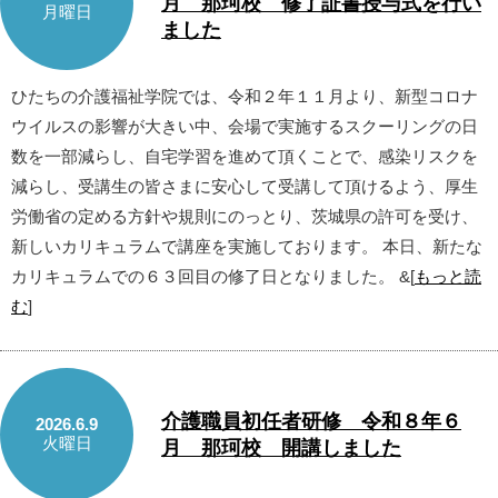
月 那珂校 修了証書授与式を行い
月曜日
ました
ひたちの介護福祉学院では、令和２年１１月より、新型コロナ
ウイルスの影響が大きい中、会場で実施するスクーリングの日
数を一部減らし、自宅学習を進めて頂くことで、感染リスクを
減らし、受講生の皆さまに安心して受講して頂けるよう、厚生
労働省の定める方針や規則にのっとり、茨城県の許可を受け、
新しいカリキュラムで講座を実施しております。 本日、新たな
カリキュラムでの６３回目の修了日となりました。 &[
もっと読
む
]
介護職員初任者研修 令和８年６
2026.6.9
火曜日
月 那珂校 開講しました