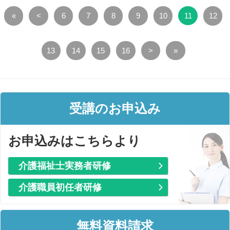
«
<
6
7
8
9
10
11
12
13
14
15
16
>
»
受講のお申込み
お申込みはこちらより
介護福祉士実務者研修
介護職員初任者研修
無料資料請求