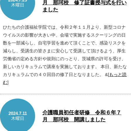
月 那珂校 修了証書授与式を行い
木曜日
ました
ひたちの介護福祉学院では、令和２年１１月より、新型コロナ
ウイルスの影響が大きい中、会場で実施するスクーリングの日
数を一部減らし、自宅学習を進めて頂くことで、感染リスクを
減らし、受講生の皆さまに安心して受講して頂けるよう、厚生
労働省の定める方針や規則にのっとり、茨城県の許可を受け、
新しいカリキュラムで講座を実施しております。 本日、新たな
カリキュラムでの４０回目の修了日となりました。 &[
もっと読
む
]
介護職員初任者研修 令和６年７
2024.7.11
木曜日
月 那珂校 開講しました