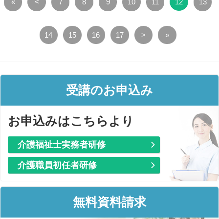
«
<
7
8
9
10
11
12
13
14
15
16
17
>
»
受講のお申込み
お申込みはこちらより
介護福祉士実務者研修
介護職員初任者研修
無料資料請求