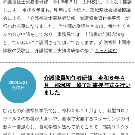
介護福祉士実務者研修 令和6年６月 太田校は、まもなく開講
します。 令和６年度も、昨年に引き続き、茨城県社会福祉協議
会による、「介護福祉士実務者研修 受講資金貸付金事業」が
行われる事になりました。 当学院の受講生さまは、毎年たくさ
んの方が申請をしており、事務局では、申請書の記載方法な
ど、ていねいにご説明させて頂いております。 介護福祉士国家
試験の受験は、介護福祉士実務者研修の修了[
もっと読む
]
介護職員初任者研修 令和６年４
2024.5.21
月 那珂校 修了証書授与式を行い
火曜日
ました
ひたちの介護福祉学院では、令和２年１１月より、新型コロナ
ウイルスの影響が大きい中、会場で実施するスクーリングの日
数を一部減らし、自宅学習を進めて頂くことで、感染リスクを
減らし、受講生の皆さまに安心して受講して頂けるよう、厚生